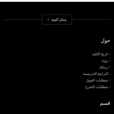
سجل الیوم
حول
تاريخ الكلية
رؤﯾﺔ
رﺳﺎﻟﺔ
البرامج التدريسية
متطلبات القبول
متطلبات التخرج
قسم