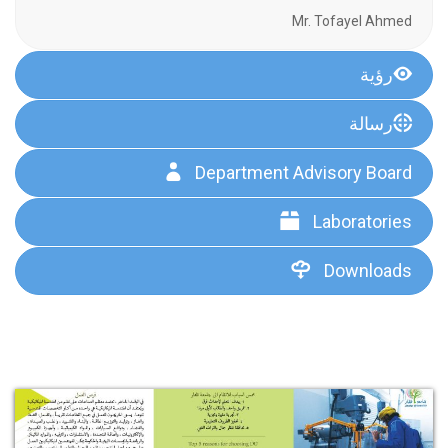
Mr. Tofayel Ahmed
رؤﯾﺔ
رﺳﺎﻟﺔ
Department Advisory Board
Laboratories
Downloads